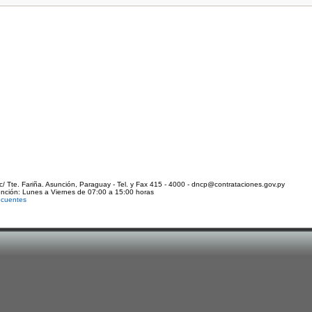
c/ Tte. Fariña. Asunción, Paraguay - Tel. y Fax 415 - 4000 - dncp@contrataciones.gov.py
ención: Lunes a Viernes de 07:00 a 15:00 horas
ecuentes