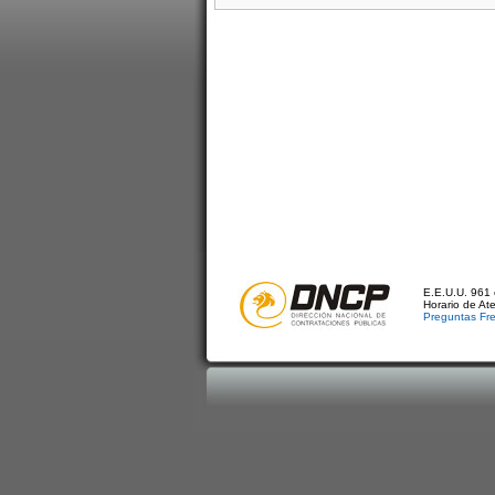
E.E.U.U. 961 
Horario de At
Preguntas Fr