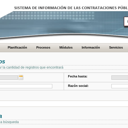
Planificación
Procesos
Módulos
Información
Servicios
os
ar la cantidad de registros que encontrará
Fecha hasta:
Razón social:
a
 la búsqueda