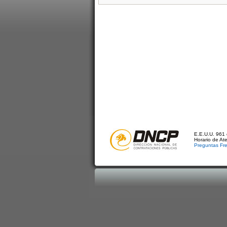
E.E.U.U. 961 
Horario de At
Preguntas Fr