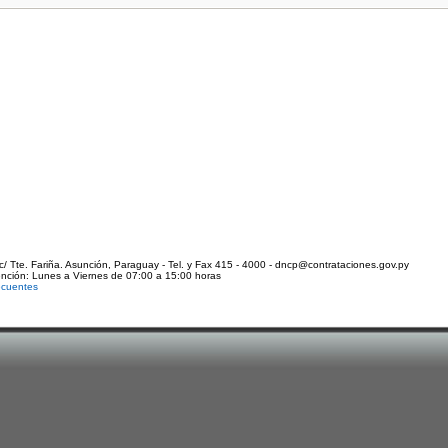
c/ Tte. Fariña. Asunción, Paraguay - Tel. y Fax 415 - 4000 - dncp@contrataciones.gov.py
ención: Lunes a Viernes de 07:00 a 15:00 horas
ecuentes