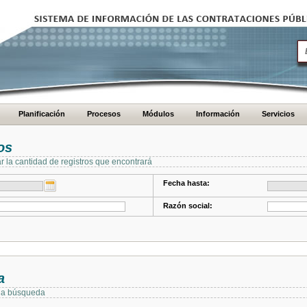
Planificación
Procesos
Módulos
Información
Servicios
os
ar la cantidad de registros que encontrará
Fecha hasta:
Razón social:
a
 la búsqueda