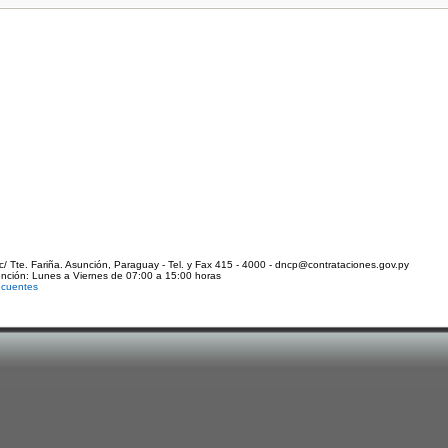
c/ Tte. Fariña. Asunción, Paraguay - Tel. y Fax 415 - 4000 - dncp@contrataciones.gov.py
ención: Lunes a Viernes de 07:00 a 15:00 horas
ecuentes