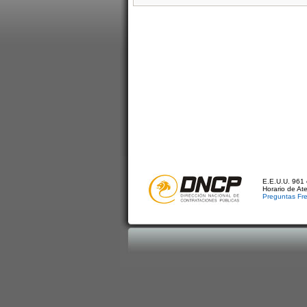
E.E.U.U. 961 
Horario de At
Preguntas Fr