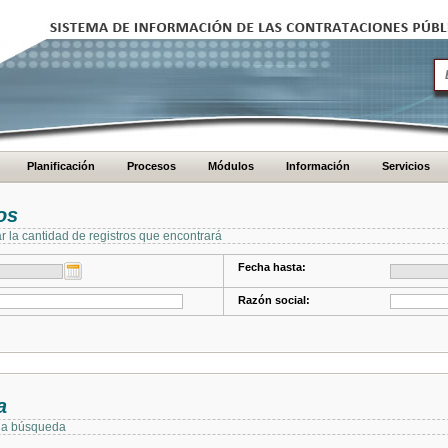
Planificación
Procesos
Módulos
Información
Servicios
os
ar la cantidad de registros que encontrará
Fecha hasta:
Razón social:
a
 la búsqueda