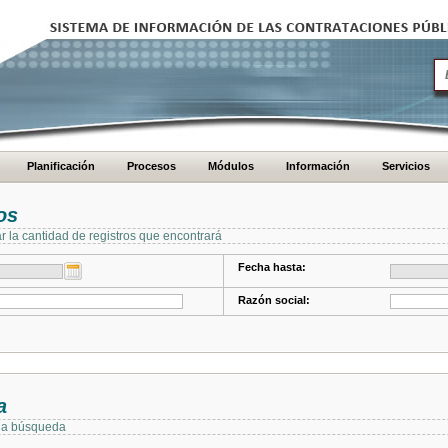
Planificación
Procesos
Módulos
Información
Servicios
os
ar la cantidad de registros que encontrará
Fecha hasta:
Razón social:
a
 la búsqueda