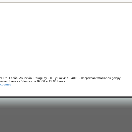
c/ Tte. Fariña. Asunción, Paraguay - Tel. y Fax 415 - 4000 - dncp@contrataciones.gov.py
ención: Lunes a Viernes de 07:00 a 15:00 horas
ecuentes