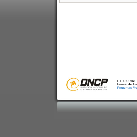
E.E.U.U. 961 
Horario de At
Preguntas Fr