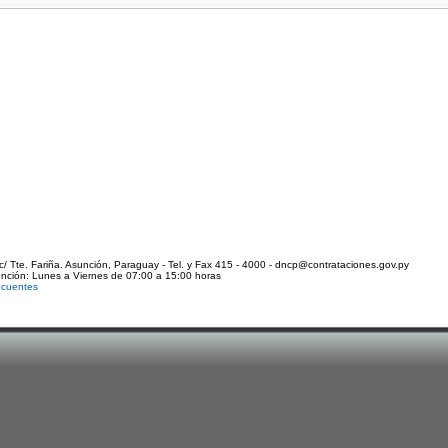
c/ Tte. Fariña. Asunción, Paraguay - Tel. y Fax 415 - 4000 - dncp@contrataciones.gov.py
ención: Lunes a Viernes de 07:00 a 15:00 horas
ecuentes