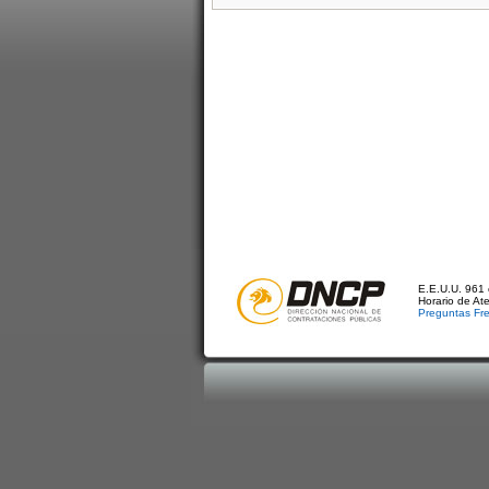
E.E.U.U. 961 
Horario de At
Preguntas Fr