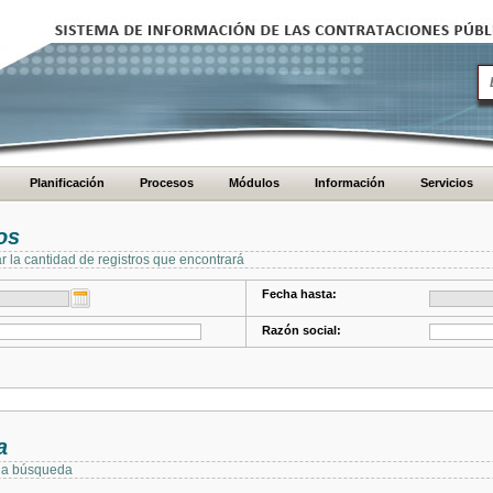
Planificación
Procesos
Módulos
Información
Servicios
os
ar la cantidad de registros que encontrará
Fecha hasta:
Razón social:
a
 la búsqueda