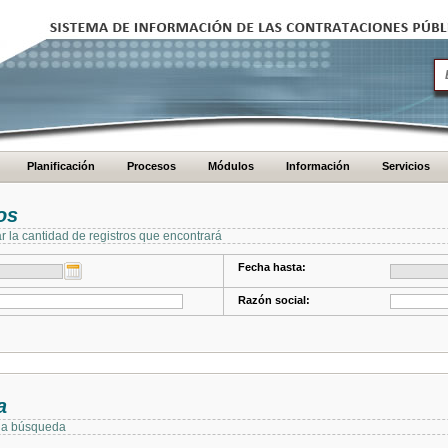
Planificación
Procesos
Módulos
Información
Servicios
os
ar la cantidad de registros que encontrará
Fecha hasta:
Razón social:
a
 la búsqueda