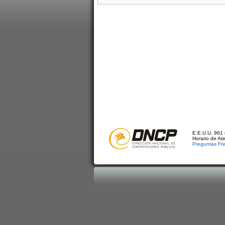
E.E.U.U. 961 
Horario de At
Preguntas Fr