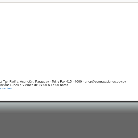
c/ Tte. Fariña. Asunción, Paraguay - Tel. y Fax 415 - 4000 - dncp@contrataciones.gov.py
ención: Lunes a Viernes de 07:00 a 15:00 horas
ecuentes