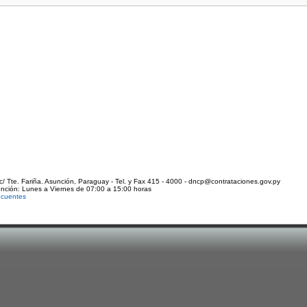
c/ Tte. Fariña. Asunción, Paraguay - Tel. y Fax 415 - 4000 - dncp@contrataciones.gov.py
ención: Lunes a Viernes de 07:00 a 15:00 horas
ecuentes