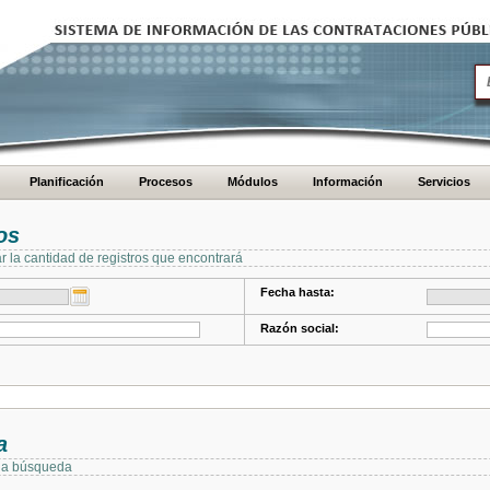
Planificación
Procesos
Módulos
Información
Servicios
os
ar la cantidad de registros que encontrará
Fecha hasta:
Razón social:
a
 la búsqueda