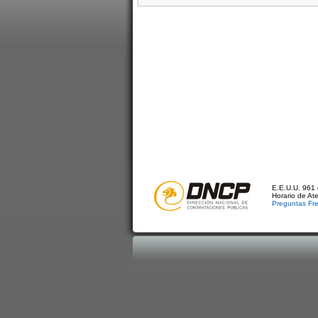
E.E.U.U. 961 
Horario de At
Preguntas Fr