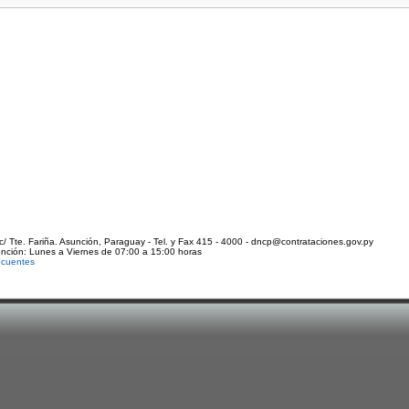
c/ Tte. Fariña. Asunción, Paraguay - Tel. y Fax 415 - 4000 - dncp@contrataciones.gov.py
ención: Lunes a Viernes de 07:00 a 15:00 horas
ecuentes