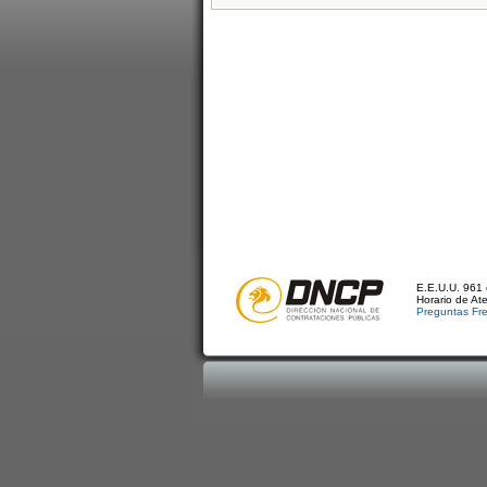
E.E.U.U. 961 
Horario de At
Preguntas Fr