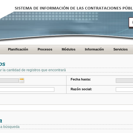
Planificación
Procesos
Módulos
Información
Servicios
os
ar la cantidad de registros que encontrará
Fecha hasta:
Razón social:
a
 la búsqueda