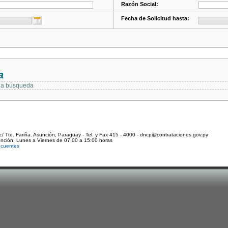
Razón Social:
Fecha de Solicitud hasta:
a
 la búsqueda
c/ Tte. Fariña. Asunción, Paraguay - Tel. y Fax 415 - 4000 - dncp@contrataciones.gov.py
ención: Lunes a Viernes de 07:00 a 15:00 horas
ecuentes