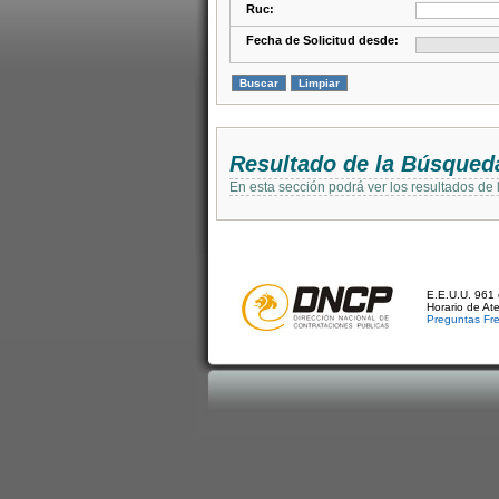
Ruc:
Fecha de Solicitud desde:
Resultado de la Búsqued
En esta sección podrá ver los resultados de
E.E.U.U. 961 
Horario de At
Preguntas Fr