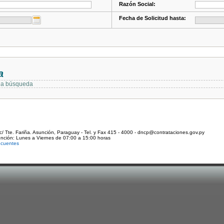
Razón Social:
Fecha de Solicitud hasta:
a
 la búsqueda
c/ Tte. Fariña. Asunción, Paraguay - Tel. y Fax 415 - 4000 - dncp@contrataciones.gov.py
ención: Lunes a Viernes de 07:00 a 15:00 horas
ecuentes