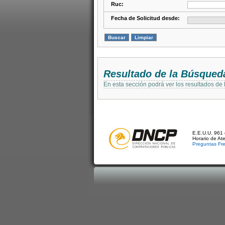
Ruc:
Fecha de Solicitud desde:
Resultado de la Búsqued
En esta sección podrá ver los resultados de
E.E.U.U. 961 
Horario de At
Preguntas Fr