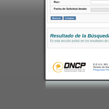
Ruc:
Fecha de Solicitud desde:
Resultado de la Búsqued
En esta sección podrá ver los resultados de
E.E.U.U. 961 
Horario de At
Preguntas Fr