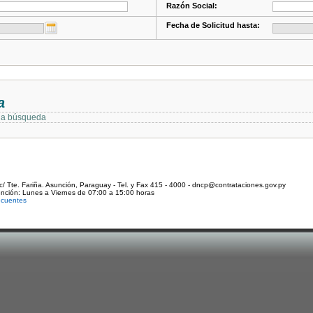
Razón Social:
Fecha de Solicitud hasta:
a
 la búsqueda
c/ Tte. Fariña. Asunción, Paraguay - Tel. y Fax 415 - 4000 - dncp@contrataciones.gov.py
ención: Lunes a Viernes de 07:00 a 15:00 horas
ecuentes