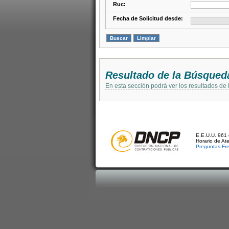
Ruc:
Fecha de Solicitud desde:
Resultado de la Búsqued
En esta sección podrá ver los resultados de
E.E.U.U. 961 
Horario de At
Preguntas Fr