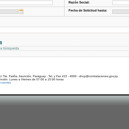
Razón Social:
Fecha de Solicitud hasta:
a
 la búsqueda
c/ Tte. Fariña. Asunción, Paraguay - Tel. y Fax 415 - 4000 - dncp@contrataciones.gov.py
ención: Lunes a Viernes de 07:00 a 15:00 horas
ecuentes