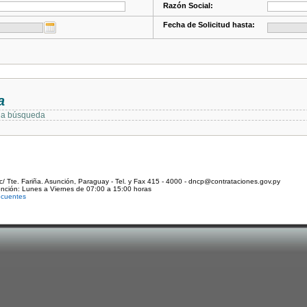
Razón Social:
Fecha de Solicitud hasta:
a
 la búsqueda
c/ Tte. Fariña. Asunción, Paraguay - Tel. y Fax 415 - 4000 - dncp@contrataciones.gov.py
ención: Lunes a Viernes de 07:00 a 15:00 horas
ecuentes