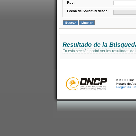
Ruc:
Fecha de Solicitud desde:
Resultado de la Búsqued
En esta sección podrá ver los resultados de
E.E.U.U. 961 
Horario de At
Preguntas Fr