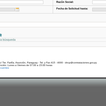
Razón Social:
Fecha de Solicitud hasta:
a
 la búsqueda
c/ Tte. Fariña. Asunción, Paraguay - Tel. y Fax 415 - 4000 - dncp@contrataciones.gov.py
ención: Lunes a Viernes de 07:00 a 15:00 horas
ecuentes