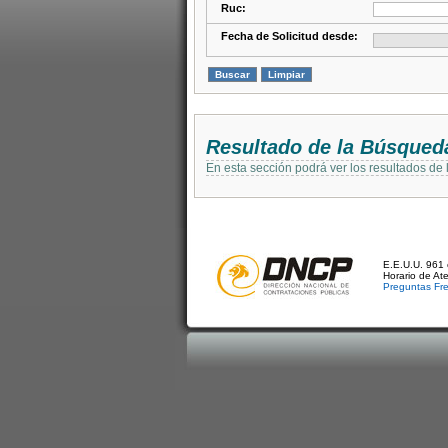
Ruc:
Fecha de Solicitud desde:
Resultado de la Búsqued
En esta sección podrá ver los resultados de
E.E.U.U. 961 
Horario de At
Preguntas Fr