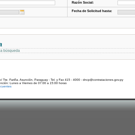
Razón Social:
Fecha de Solicitud hasta:
a
 la búsqueda
c/ Tte. Fariña. Asunción, Paraguay - Tel. y Fax 415 - 4000 - dncp@contrataciones.gov.py
ención: Lunes a Viernes de 07:00 a 15:00 horas
ecuentes