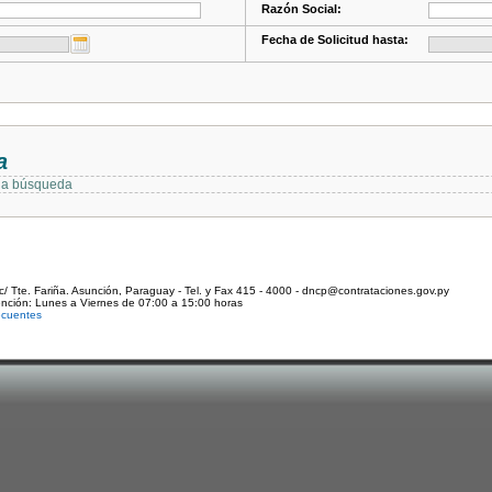
Razón Social:
Fecha de Solicitud hasta:
a
 la búsqueda
c/ Tte. Fariña. Asunción, Paraguay - Tel. y Fax 415 - 4000 - dncp@contrataciones.gov.py
ención: Lunes a Viernes de 07:00 a 15:00 horas
ecuentes