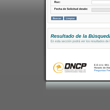
Ruc:
Fecha de Solicitud desde:
Resultado de la Búsqued
En esta sección podrá ver los resultados de
E.E.U.U. 961 
Horario de At
Preguntas Fr