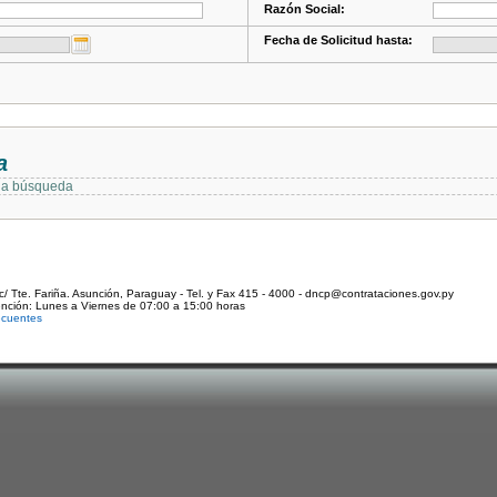
Razón Social:
Fecha de Solicitud hasta:
a
 la búsqueda
c/ Tte. Fariña. Asunción, Paraguay - Tel. y Fax 415 - 4000 - dncp@contrataciones.gov.py
ención: Lunes a Viernes de 07:00 a 15:00 horas
ecuentes