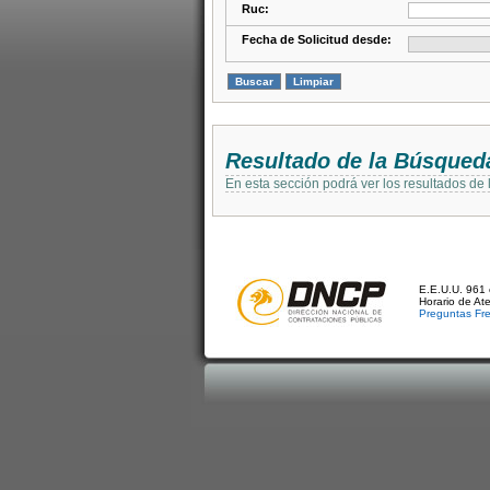
Ruc:
Fecha de Solicitud desde:
Resultado de la Búsqued
En esta sección podrá ver los resultados de
E.E.U.U. 961 
Horario de At
Preguntas Fr