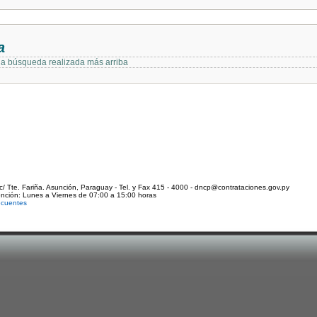
a
 la búsqueda realizada más arriba
c/ Tte. Fariña. Asunción, Paraguay - Tel. y Fax 415 - 4000 - dncp@contrataciones.gov.py
ención: Lunes a Viernes de 07:00 a 15:00 horas
ecuentes