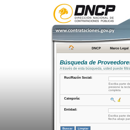
DNCP
Marco Legal
Búsqueda de Proveedore
A través de esta búsqueda, usted puede filtr
Ruc/Razón Social:
Escriba parte de
presione la tecl
completa
Categoría:
Entidad:
Escriba parte de
flecha abajo par