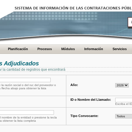
Planificación
Procesos
Módulos
Información
Servicios
s Adjudicados
ar la cantidad de registros que encontrará
Año:
 la razón social o del ruc del proveedor o
a flecha abajo para obtener la lista
ID o Nombre del Llamado:
Escriba el I
Tipo Convocante:
l nombre de la entidad o presione la tecla
a obtener la lista completa