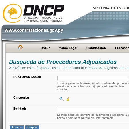
DNCP
Marco Legal
Planificación
Proceso
Búsqueda de Proveedores Adjudicados
A través de esta búsqueda, usted puede filtrar la cantidad de registros que e
Ruc/Razón Social:
Escriba parte de la razón social o del ruc del proveed
presione la tecla flecha abajo para obtener la lista
completa
Categoría:
Entidad:
Escriba parte del nombre de la entidad o presione la t
flecha abajo para obtener la lista completa