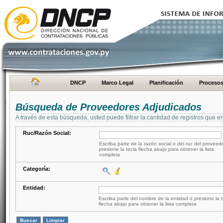
DNCP
Marco Legal
Planificación
Proceso
Búsqueda de Proveedores Adjudicados
A través de esta búsqueda, usted puede filtrar la cantidad de registros que e
Ruc/Razón Social:
Escriba parte de la razón social o del ruc del proveed
presione la tecla flecha abajo para obtener la lista
completa
Categoría:
Entidad:
Escriba parte del nombre de la entidad o presione la t
flecha abajo para obtener la lista completa