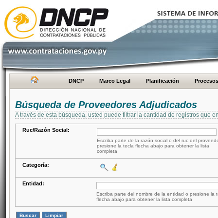
DNCP
Marco Legal
Planificación
Proceso
Búsqueda de Proveedores Adjudicados
A través de esta búsqueda, usted puede filtrar la cantidad de registros que e
Ruc/Razón Social:
Escriba parte de la razón social o del ruc del proveed
presione la tecla flecha abajo para obtener la lista
completa
Categoría:
Entidad:
Escriba parte del nombre de la entidad o presione la t
flecha abajo para obtener la lista completa