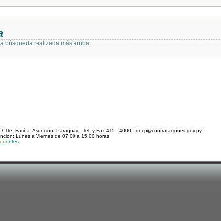
a
 la búsqueda realizada más arriba
c/ Tte. Fariña. Asunción, Paraguay - Tel. y Fax 415 - 4000 - dncp@contrataciones.gov.py
ención: Lunes a Viernes de 07:00 a 15:00 horas
ecuentes