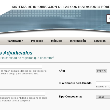
Planificación
Procesos
Módulos
Información
Servicios
s Adjudicados
ar la cantidad de registros que encontrará
Año:
 la razón social o del ruc del proveedor o
a flecha abajo para obtener la lista
ID o Nombre del Llamado:
Escriba el I
Tipo Convocante:
l nombre de la entidad o presione la tecla
a obtener la lista completa