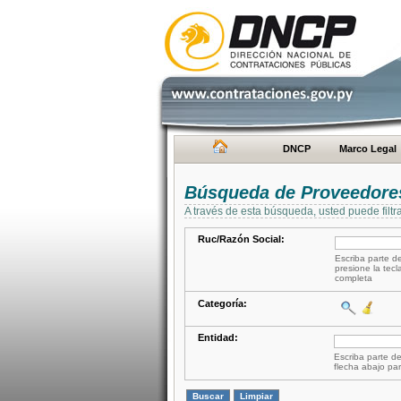
DNCP
Marco Legal
Búsqueda de Proveedore
A través de esta búsqueda, usted puede filtr
Ruc/Razón Social:
Escriba parte de
presione la tecl
completa
Categoría:
Entidad:
Escriba parte de
flecha abajo par