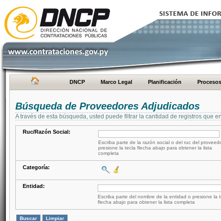
DNCP
Marco Legal
Planificación
Proceso
Búsqueda de Proveedores Adjudicados
A través de esta búsqueda, usted puede filtrar la cantidad de registros que e
Ruc/Razón Social:
Escriba parte de la razón social o del ruc del proveed
presione la tecla flecha abajo para obtener la lista
completa
Categoría:
Entidad:
Escriba parte del nombre de la entidad o presione la t
flecha abajo para obtener la lista completa