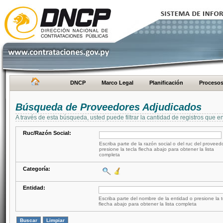
DNCP
Marco Legal
Planificación
Proceso
Búsqueda de Proveedores Adjudicados
A través de esta búsqueda, usted puede filtrar la cantidad de registros que e
Ruc/Razón Social:
Escriba parte de la razón social o del ruc del proveed
presione la tecla flecha abajo para obtener la lista
completa
Categoría:
Entidad:
Escriba parte del nombre de la entidad o presione la t
flecha abajo para obtener la lista completa