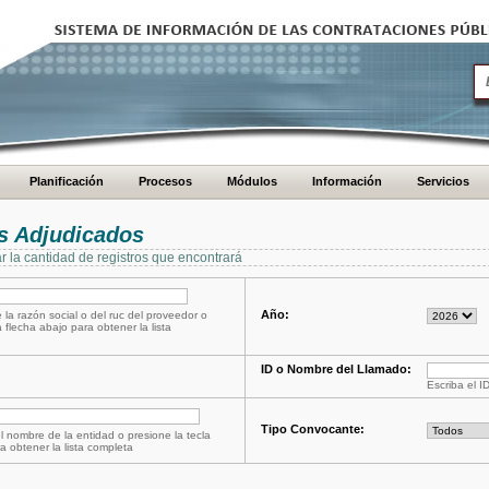
Planificación
Procesos
Módulos
Información
Servicios
s Adjudicados
ar la cantidad de registros que encontrará
Año:
 la razón social o del ruc del proveedor o
a flecha abajo para obtener la lista
ID o Nombre del Llamado:
Escriba el I
Tipo Convocante:
l nombre de la entidad o presione la tecla
a obtener la lista completa