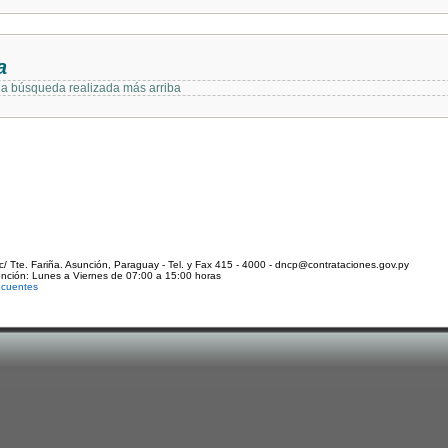
a
 la búsqueda realizada más arriba
c/ Tte. Fariña. Asunción, Paraguay - Tel. y Fax 415 - 4000 - dncp@contrataciones.gov.py
ención: Lunes a Viernes de 07:00 a 15:00 horas
ecuentes