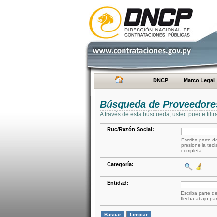
DNCP
Marco Legal
Búsqueda de Proveedore
A través de esta búsqueda, usted puede filtr
Ruc/Razón Social:
Escriba parte de
presione la tecl
completa
Categoría:
Entidad:
Escriba parte de
flecha abajo par