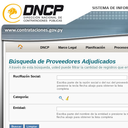
DNCP
Marco Legal
Planificación
Proceso
Búsqueda de Proveedores Adjudicados
A través de esta búsqueda, usted puede filtrar la cantidad de registros que e
Ruc/Razón Social:
Escriba parte de la razón social o del ruc del proveed
presione la tecla flecha abajo para obtener la lista
completa
Categoría:
Entidad:
Escriba parte del nombre de la entidad o presione la t
flecha abajo para obtener la lista completa