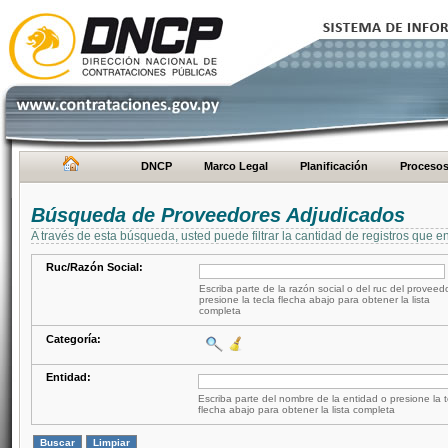
DNCP
Marco Legal
Planificación
Proceso
Búsqueda de Proveedores Adjudicados
A través de esta búsqueda, usted puede filtrar la cantidad de registros que e
Ruc/Razón Social:
Escriba parte de la razón social o del ruc del proveed
presione la tecla flecha abajo para obtener la lista
completa
Categoría:
Entidad:
Escriba parte del nombre de la entidad o presione la t
flecha abajo para obtener la lista completa