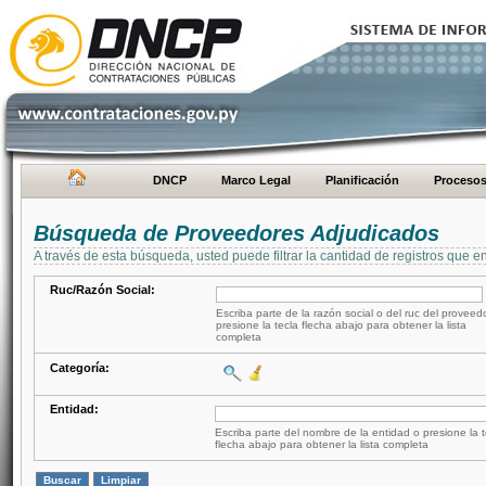
DNCP
Marco Legal
Planificación
Proceso
Búsqueda de Proveedores Adjudicados
A través de esta búsqueda, usted puede filtrar la cantidad de registros que e
Ruc/Razón Social:
Escriba parte de la razón social o del ruc del proveed
presione la tecla flecha abajo para obtener la lista
completa
Categoría:
Entidad:
Escriba parte del nombre de la entidad o presione la t
flecha abajo para obtener la lista completa