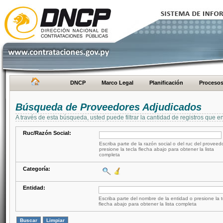
DNCP
Marco Legal
Planificación
Proceso
Búsqueda de Proveedores Adjudicados
A través de esta búsqueda, usted puede filtrar la cantidad de registros que e
Ruc/Razón Social:
Escriba parte de la razón social o del ruc del proveed
presione la tecla flecha abajo para obtener la lista
completa
Categoría:
Entidad:
Escriba parte del nombre de la entidad o presione la t
flecha abajo para obtener la lista completa