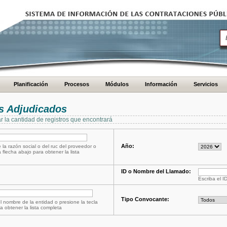
Planificación
Procesos
Módulos
Información
Servicios
s Adjudicados
ar la cantidad de registros que encontrará
Año:
 la razón social o del ruc del proveedor o
a flecha abajo para obtener la lista
ID o Nombre del Llamado:
Escriba el I
Tipo Convocante:
l nombre de la entidad o presione la tecla
a obtener la lista completa