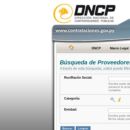
DNCP
Marco Legal
Búsqueda de Proveedore
A través de esta búsqueda, usted puede filtr
Ruc/Razón Social:
Escriba parte de
presione la tecl
completa
Categoría:
Entidad:
Escriba parte de
flecha abajo par