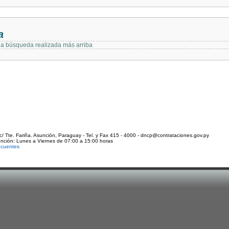
a
 la búsqueda realizada más arriba
c/ Tte. Fariña. Asunción, Paraguay - Tel. y Fax 415 - 4000 - dncp@contrataciones.gov.py
ención: Lunes a Viernes de 07:00 a 15:00 horas
ecuentes