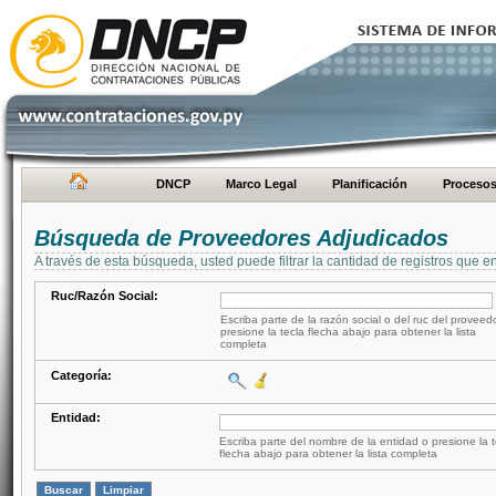
DNCP
Marco Legal
Planificación
Proceso
Búsqueda de Proveedores Adjudicados
A través de esta búsqueda, usted puede filtrar la cantidad de registros que e
Ruc/Razón Social:
Escriba parte de la razón social o del ruc del proveed
presione la tecla flecha abajo para obtener la lista
completa
Categoría:
Entidad:
Escriba parte del nombre de la entidad o presione la t
flecha abajo para obtener la lista completa