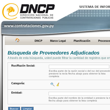
DNCP
Marco Legal
Planificación
Proceso
Búsqueda de Proveedores Adjudicados
A través de esta búsqueda, usted puede filtrar la cantidad de registros que e
Ruc/Razón Social:
Escriba parte de la razón social o del ruc del proveed
presione la tecla flecha abajo para obtener la lista
completa
Categoría:
Entidad:
Escriba parte del nombre de la entidad o presione la t
flecha abajo para obtener la lista completa