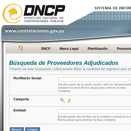
DNCP
Marco Legal
Planificación
Proceso
Búsqueda de Proveedores Adjudicados
A través de esta búsqueda, usted puede filtrar la cantidad de registros que e
Ruc/Razón Social:
Escriba parte de la razón social o del ruc del proveed
presione la tecla flecha abajo para obtener la lista
completa
Categoría:
Entidad:
Escriba parte del nombre de la entidad o presione la t
flecha abajo para obtener la lista completa