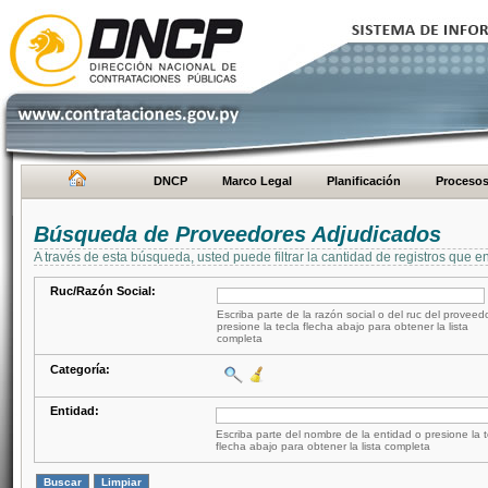
DNCP
Marco Legal
Planificación
Proceso
Búsqueda de Proveedores Adjudicados
A través de esta búsqueda, usted puede filtrar la cantidad de registros que e
Ruc/Razón Social:
Escriba parte de la razón social o del ruc del proveed
presione la tecla flecha abajo para obtener la lista
completa
Categoría:
Entidad:
Escriba parte del nombre de la entidad o presione la t
flecha abajo para obtener la lista completa