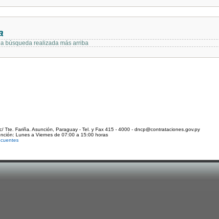
a
 la búsqueda realizada más arriba
c/ Tte. Fariña. Asunción, Paraguay - Tel. y Fax 415 - 4000 - dncp@contrataciones.gov.py
ención: Lunes a Viernes de 07:00 a 15:00 horas
ecuentes