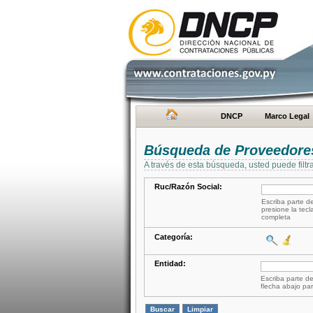
DNCP
Marco Legal
Búsqueda de Proveedore
A través de esta búsqueda, usted puede filtr
Ruc/Razón Social:
Escriba parte de
presione la tecl
completa
Categoría:
Entidad:
Escriba parte de
flecha abajo par