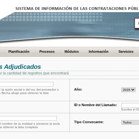
Planificación
Procesos
Módulos
Información
Servicios
s Adjudicados
ar la cantidad de registros que encontrará
Año:
 la razón social o del ruc del proveedor o
a flecha abajo para obtener la lista
ID o Nombre del Llamado:
Escriba el I
Tipo Convocante:
l nombre de la entidad o presione la tecla
a obtener la lista completa