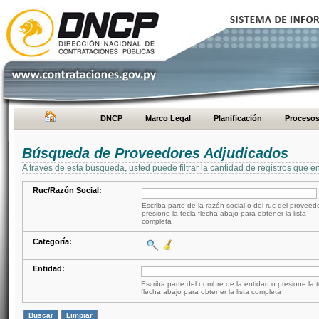
DNCP
Marco Legal
Planificación
Proceso
Búsqueda de Proveedores Adjudicados
A través de esta búsqueda, usted puede filtrar la cantidad de registros que e
Ruc/Razón Social:
Escriba parte de la razón social o del ruc del proveed
presione la tecla flecha abajo para obtener la lista
completa
Categoría:
Entidad:
Escriba parte del nombre de la entidad o presione la t
flecha abajo para obtener la lista completa