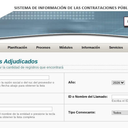
Planificación
Procesos
Módulos
Información
Servicios
s Adjudicados
ar la cantidad de registros que encontrará
Año:
 la razón social o del ruc del proveedor o
a flecha abajo para obtener la lista
ID o Nombre del Llamado:
Escriba el I
Tipo Convocante:
l nombre de la entidad o presione la tecla
a obtener la lista completa