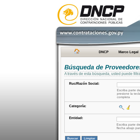
DNCP
Marco Legal
Búsqueda de Proveedore
A través de esta búsqueda, usted puede filtr
Ruc/Razón Social:
Escriba parte de
presione la tecl
completa
Categoría:
Entidad:
Escriba parte de
flecha abajo par