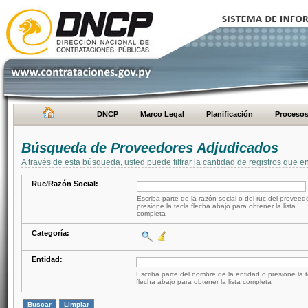
DNCP
Marco Legal
Planificación
Proceso
Búsqueda de Proveedores Adjudicados
A través de esta búsqueda, usted puede filtrar la cantidad de registros que e
Ruc/Razón Social:
Escriba parte de la razón social o del ruc del proveed
presione la tecla flecha abajo para obtener la lista
completa
Categoría:
Entidad:
Escriba parte del nombre de la entidad o presione la t
flecha abajo para obtener la lista completa