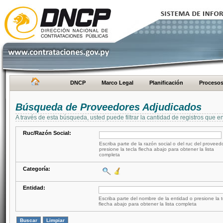
DNCP
Marco Legal
Planificación
Proceso
Búsqueda de Proveedores Adjudicados
A través de esta búsqueda, usted puede filtrar la cantidad de registros que e
Ruc/Razón Social:
Escriba parte de la razón social o del ruc del proveed
presione la tecla flecha abajo para obtener la lista
completa
Categoría:
Entidad:
Escriba parte del nombre de la entidad o presione la t
flecha abajo para obtener la lista completa