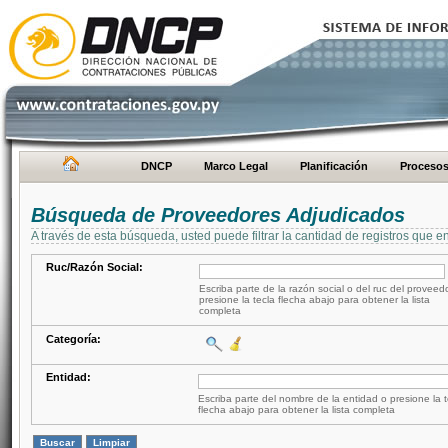
DNCP
Marco Legal
Planificación
Proceso
Búsqueda de Proveedores Adjudicados
A través de esta búsqueda, usted puede filtrar la cantidad de registros que e
Ruc/Razón Social:
Escriba parte de la razón social o del ruc del proveed
presione la tecla flecha abajo para obtener la lista
completa
Categoría:
Entidad:
Escriba parte del nombre de la entidad o presione la t
flecha abajo para obtener la lista completa