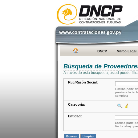
DNCP
Marco Legal
Búsqueda de Proveedore
A través de esta búsqueda, usted puede filtr
Ruc/Razón Social:
Escriba parte de
presione la tecl
completa
Categoría:
Entidad:
Escriba parte de
flecha abajo par