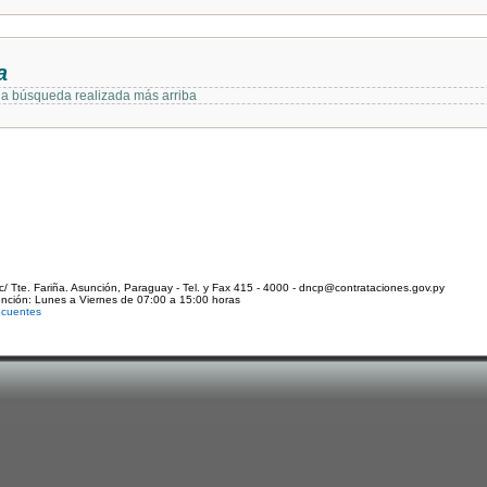
a
 la búsqueda realizada más arriba
c/ Tte. Fariña. Asunción, Paraguay - Tel. y Fax 415 - 4000 - dncp@contrataciones.gov.py
ención: Lunes a Viernes de 07:00 a 15:00 horas
ecuentes