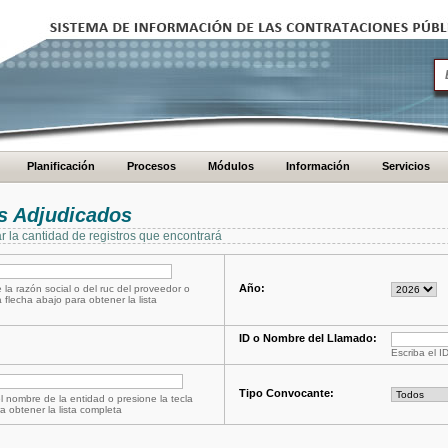
Planificación
Procesos
Módulos
Información
Servicios
s Adjudicados
ar la cantidad de registros que encontrará
Año:
 la razón social o del ruc del proveedor o
a flecha abajo para obtener la lista
ID o Nombre del Llamado:
Escriba el I
Tipo Convocante:
l nombre de la entidad o presione la tecla
a obtener la lista completa