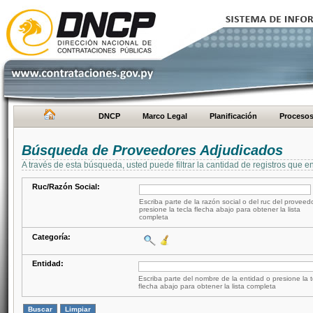
DNCP
Marco Legal
Planificación
Proceso
Búsqueda de Proveedores Adjudicados
A través de esta búsqueda, usted puede filtrar la cantidad de registros que e
Ruc/Razón Social:
Escriba parte de la razón social o del ruc del proveed
presione la tecla flecha abajo para obtener la lista
completa
Categoría:
Entidad:
Escriba parte del nombre de la entidad o presione la t
flecha abajo para obtener la lista completa