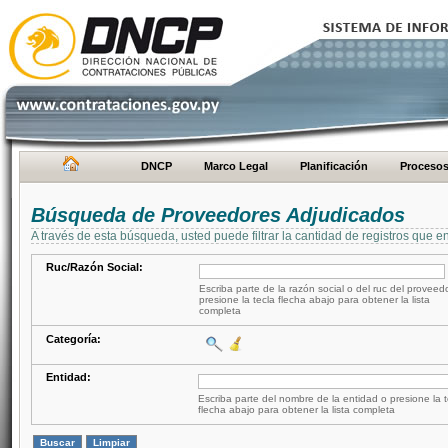
DNCP
Marco Legal
Planificación
Proceso
Búsqueda de Proveedores Adjudicados
A través de esta búsqueda, usted puede filtrar la cantidad de registros que e
Ruc/Razón Social:
Escriba parte de la razón social o del ruc del proveed
presione la tecla flecha abajo para obtener la lista
completa
Categoría:
Entidad:
Escriba parte del nombre de la entidad o presione la t
flecha abajo para obtener la lista completa