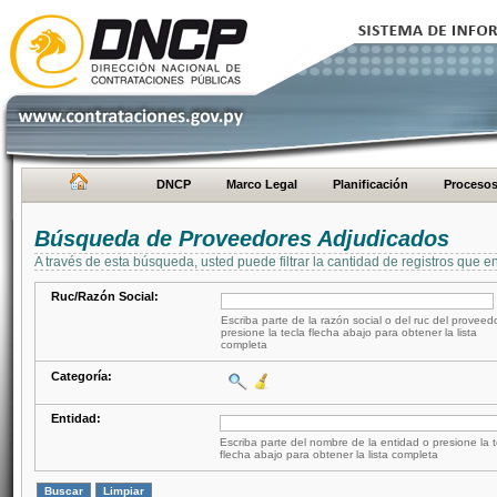
DNCP
Marco Legal
Planificación
Proceso
Búsqueda de Proveedores Adjudicados
A través de esta búsqueda, usted puede filtrar la cantidad de registros que e
Ruc/Razón Social:
Escriba parte de la razón social o del ruc del proveed
presione la tecla flecha abajo para obtener la lista
completa
Categoría:
Entidad:
Escriba parte del nombre de la entidad o presione la t
flecha abajo para obtener la lista completa