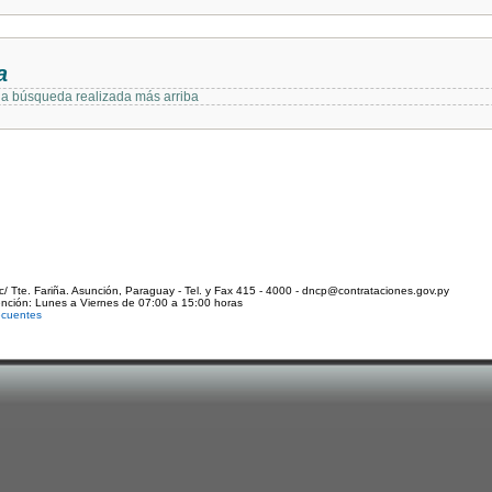
a
 la búsqueda realizada más arriba
c/ Tte. Fariña. Asunción, Paraguay - Tel. y Fax 415 - 4000 - dncp@contrataciones.gov.py
ención: Lunes a Viernes de 07:00 a 15:00 horas
ecuentes