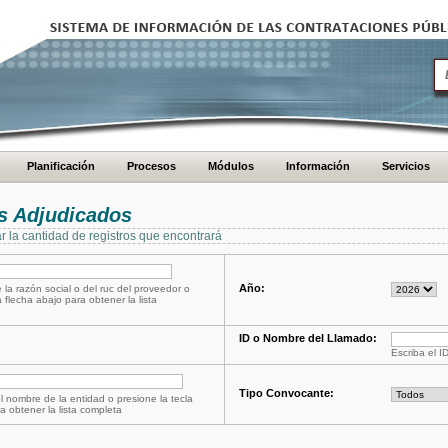
Planificación
Procesos
Módulos
Información
Servicios
s Adjudicados
ar la cantidad de registros que encontrará
Año:
 la razón social o del ruc del proveedor o
a flecha abajo para obtener la lista
ID o Nombre del Llamado:
Escriba el I
Tipo Convocante:
l nombre de la entidad o presione la tecla
a obtener la lista completa