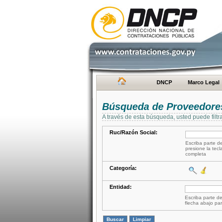
DNCP
Marco Legal
Búsqueda de Proveedore
A través de esta búsqueda, usted puede filtr
Ruc/Razón Social:
Escriba parte de
presione la tecl
completa
Categoría:
Entidad:
Escriba parte de
flecha abajo par