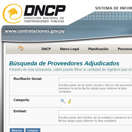
DNCP
Marco Legal
Planificación
Proceso
Búsqueda de Proveedores Adjudicados
A través de esta búsqueda, usted puede filtrar la cantidad de registros que e
Ruc/Razón Social:
Escriba parte de la razón social o del ruc del proveed
presione la tecla flecha abajo para obtener la lista
completa
Categoría:
Entidad:
Escriba parte del nombre de la entidad o presione la t
flecha abajo para obtener la lista completa