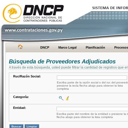
DNCP
Marco Legal
Planificación
Proceso
Búsqueda de Proveedores Adjudicados
A través de esta búsqueda, usted puede filtrar la cantidad de registros que e
Ruc/Razón Social:
Escriba parte de la razón social o del ruc del proveed
presione la tecla flecha abajo para obtener la lista
completa
Categoría:
Entidad:
Escriba parte del nombre de la entidad o presione la t
flecha abajo para obtener la lista completa