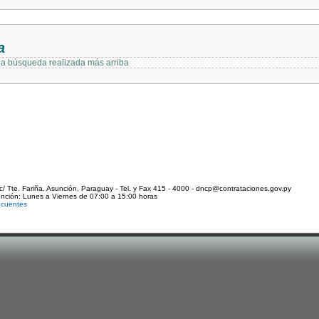
a
 la búsqueda realizada más arriba
c/ Tte. Fariña. Asunción, Paraguay - Tel. y Fax 415 - 4000 - dncp@contrataciones.gov.py
ención: Lunes a Viernes de 07:00 a 15:00 horas
ecuentes