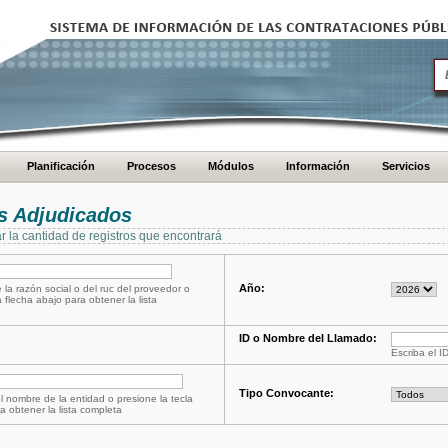
Planificación
Procesos
Módulos
Información
Servicios
s Adjudicados
ar la cantidad de registros que encontrará
Año:
 la razón social o del ruc del proveedor o
a flecha abajo para obtener la lista
ID o Nombre del Llamado:
Escriba el I
Tipo Convocante:
l nombre de la entidad o presione la tecla
a obtener la lista completa