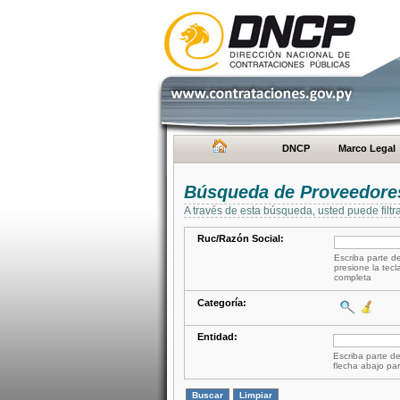
DNCP
Marco Legal
Búsqueda de Proveedore
A través de esta búsqueda, usted puede filtr
Ruc/Razón Social:
Escriba parte de
presione la tecl
completa
Categoría:
Entidad:
Escriba parte de
flecha abajo par