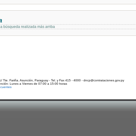
a
 la búsqueda realizada más arriba
c/ Tte. Fariña. Asunción, Paraguay - Tel. y Fax 415 - 4000 - dncp@contrataciones.gov.py
ención: Lunes a Viernes de 07:00 a 15:00 horas
ecuentes