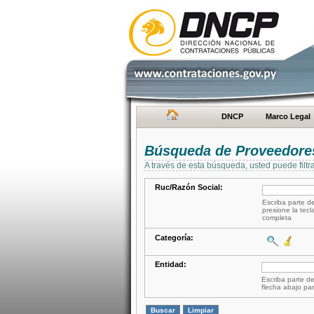
DNCP
Marco Legal
Búsqueda de Proveedore
A través de esta búsqueda, usted puede filtr
Ruc/Razón Social:
Escriba parte de
presione la tecl
completa
Categoría:
Entidad:
Escriba parte de
flecha abajo par