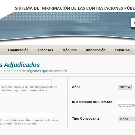
Planificación
Procesos
Módulos
Información
Servicios
s Adjudicados
ar la cantidad de registros que encontrará
Año:
 la razón social o del ruc del proveedor o
a flecha abajo para obtener la lista
ID o Nombre del Llamado:
Escriba el I
Tipo Convocante:
l nombre de la entidad o presione la tecla
a obtener la lista completa