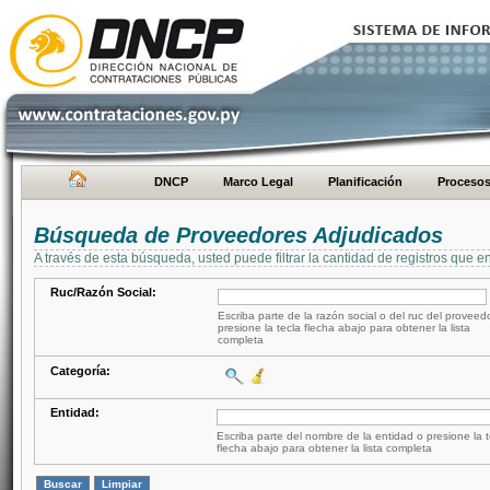
DNCP
Marco Legal
Planificación
Proceso
Búsqueda de Proveedores Adjudicados
A través de esta búsqueda, usted puede filtrar la cantidad de registros que e
Ruc/Razón Social:
Escriba parte de la razón social o del ruc del proveed
presione la tecla flecha abajo para obtener la lista
completa
Categoría:
Entidad:
Escriba parte del nombre de la entidad o presione la t
flecha abajo para obtener la lista completa